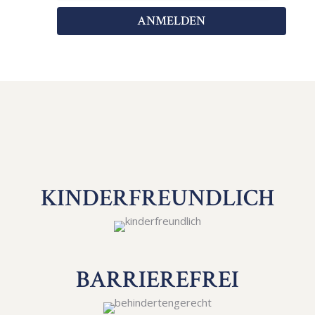
ANMELDEN
KINDER­FREUNDLICH
BARRIERE­FREI