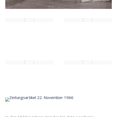
In den 1830er Jahren ging das bis dato Leedener